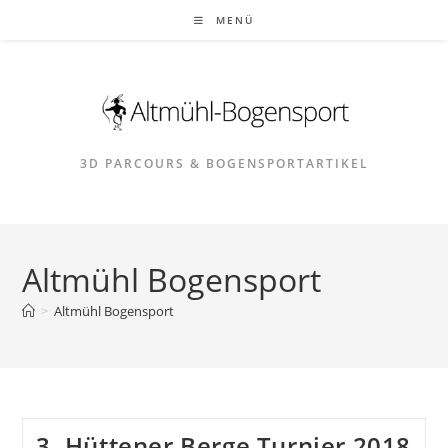
Zum
MENÜ
Inhalt
springen
3D PARCOURS & BOGENSPORTARTIKEL
Altmühl Bogensport
>
Altmühl Bogensport
3. Hüttener Berge Turnier 2018