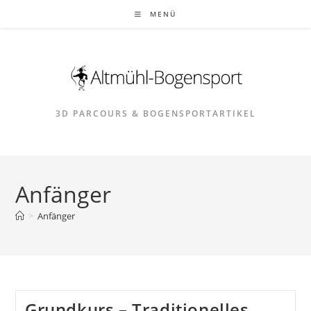
Zum
MENÜ
Inhalt
springen
3D PARCOURS & BOGENSPORTARTIKEL
Anfänger
>
Anfänger
Grundkurs – Traditionelles