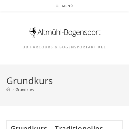
Zum
MENÜ
Inhalt
springen
3D PARCOURS & BOGENSPORTARTIKEL
Grundkurs
>
Grundkurs
Grundkurs – Traditionelles